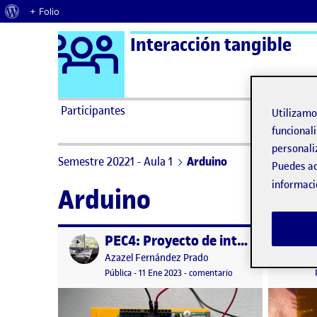
Acerca de WordPress
+ Folio
Logo Ágora
Interacción tangible
Saltar al contenido
Participantes
Utilizam
funcionali
personali
Semestre 20221 - Aula 1
Arduino
Puedes ac
informaci
Arduino
PEC4: Proyecto de interacción tangible (desarrollo)
Publicado por
Publicad
Publicado por
Azazel Fernández Prado
Visibilidad:
Fecha de publicación
en PEC4: Proyecto de i
Pública
-
11 Ene 2023
-
comentario