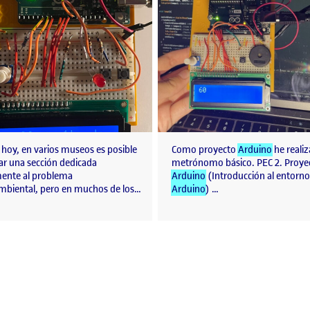
 hoy, en varios museos es posible
Como proyecto
Arduino
he reali
ar una sección dedicada
metrónomo básico. PEC 2. Proye
ente al problema
Arduino
(Introducción al entorno
biental, pero en muchos de los…
Arduino
) …