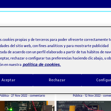
ActiFolios
Ay
os
cookies
propias y de terceros para poder ofrecerte correctamente t
dades del sitio web, con fines analíticos y para mostrarte publicidad
zada de acuerdo con un perfil elaborado a partir de tus hábitos de na
eptar, rechazar o configurar tus preferencias haciendo clic abajo, u 
ón en nuestra
política de cookies.
Aceptar
Rechazar
Configu
PEC3: Proyecto de interacción tangible (conceptualización)
PEC 2: Proyect
A
o por
Publicado por
Publicado por
Publicado por
Azazel Fernández Prado
Azazel Fernández Prado
nteracción tangible (desarrollo)
Visibilidad:
Fecha de publicación
en PEC3: Proyecto de interacción tangible (concep
Visibilidad:
Fecha de publicació
12 novi
Pública
-
27 Nov 2022
-
comentario
Pública
-
12 Nov 2022
-
comen