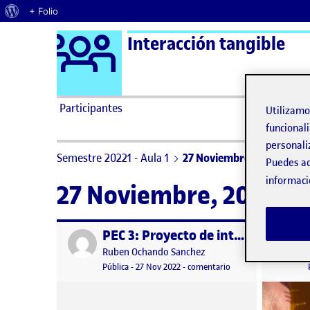
Acerca de WordPress
+ Folio
Logo Ágora
Interacción tangible
Saltar al contenido
Participantes
Utilizam
funcionali
personali
Semestre 20221 - Aula 1
27 Noviembre, 2022
Puedes ac
informaci
27 Noviembre, 2022
PEC 3: Proyecto de interacción tangible (conceptualización)
Publicado por
Publicad
Publicado por
Ruben Ochando Sanchez
Visibilidad:
Fecha de publicación
en PEC 3: Proyecto de
Pública
-
27 Nov 2022
-
comentario