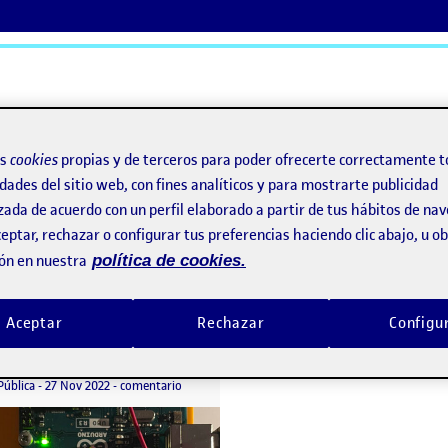
ActiFolios
Ay
os
cookies
propias y de terceros para poder ofrecerte correctamente t
dades del sitio web, con fines analíticos y para mostrarte publicidad
zada de acuerdo con un perfil elaborado a partir de tus hábitos de na
eptar, rechazar o configurar tus preferencias haciendo clic abajo, u 
ón en nuestra
política de cookies.
Aceptar
Rechazar
Configu
PEC3: Proyecto de interacción tangible (conceptualización)
o por
Publicado por
Azazel Fernández Prado
 interacción tangible (conceptualización)
Visibilidad:
Fecha de publicación
en PEC3: Proyecto de interacción tangible (concep
Pública
-
27 Nov 2022
-
comentario