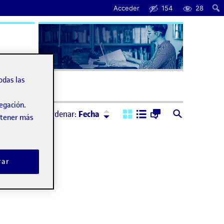
Acceder
154
28
uda
odas las
vegación.
Ordenar:
Descendente
Ordenar:
Fecha
obtener más
rar
tualización)