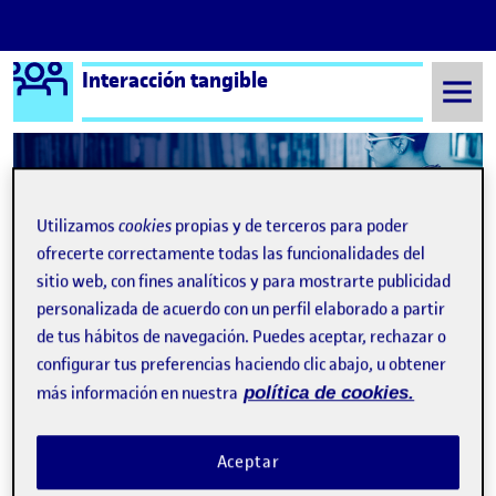
Logo Ágora
Interacción tangible
Saltar al contenido
Semestre 20221 - Aula 1
proyecto
Utilizamos
cookies
propias y de terceros para poder
ofrecerte correctamente todas las funcionalidades del
proyecto
sitio web, con fines analíticos y para mostrarte publicidad
personalizada de acuerdo con un perfil elaborado a partir
de tus hábitos de navegación. Puedes aceptar, rechazar o
PEC3:
Proyecto
de interacción tangible (conceptualización)
Publicado por
configurar tus preferencias haciendo clic abajo, u obtener
Publicado por
Azazel Fernández Prado
Visibilidad:
Fecha de publicación
en PEC3:
Proyecto
de interacción t
Pública
-
27 Nov 2022
-
comentario
más información en nuestra
política de cookies.
Aceptar