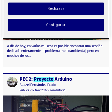
Rechazar
Configurar
A día de hoy, en varios museos es posible encontrar una sección
dedicada enteramente al problema medioambiental, pero en
muchos de los…
PEC 2:
Proyecto
Arduino
Publicado por
Publicado por
Azazel Fernández Prado
Visibilidad:
Fecha de publicación
12 noviembre, 2022 1:34 am
en PEC 2:
Proyecto
Arduino
Pública
-
12 Nov 2022
-
comentario