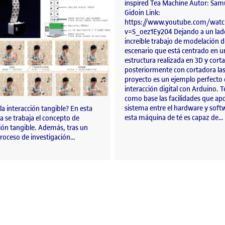
inspired Tea Machine Autor: Sam
Gidoin Link:
https://www.youtube.com/watc
v=S_oez1Ey204 Dejando a un lado
increíble trabajo de modelación d
escenario que está centrado en u
estructura realizada en 3D y cort
posteriormente con cortadora las
proyecto es un ejemplo perfecto
interacción digital con Arduino. 
como base las facilidades que apo
sistema entre el hardware y soft
la interacción tangible? En esta
esta máquina de té es capaz de…
 se trabaja el concepto de
ión tangible. Además, tras un
roceso de investigación…