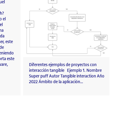
uel
h?
 el
el
na
ada
er, este
 de
Teniendo
rta este
ware,
Diferentes ejemplos de proyectos con
interacción tangible Ejemplo 1. Nombre
Super puff Autor Tangible interaction Año
2022 Ámbito de la aplicación…