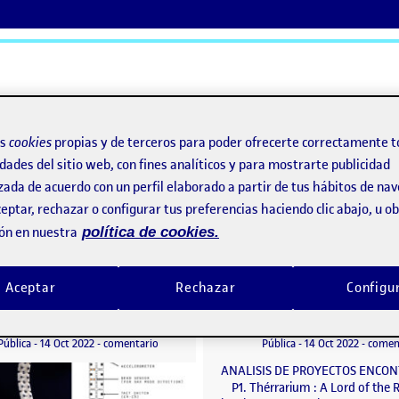
ActiFolios
Ay
os
cookies
propias y de terceros para poder ofrecerte correctamente t
dades del sitio web, con fines analíticos y para mostrarte publicidad
zada de acuerdo con un perfil elaborado a partir de tus hábitos de na
ón tangible?
eptar, rechazar o configurar tus preferencias haciendo clic abajo, u 
ón en nuestra
política de cookies.
acción tangible?
Aceptar
Rechazar
Configu
PEC1_Granda_Susana
o por
Publicado por
Publicado por
Publicado por
Susana Granda Lumania
Ruben Ochando Sanchez
teracción tangible?
Visibilidad:
Fecha de publicación
15 octubre, 2022 12:03 am
en PEC1_Granda_Susana
Visibilidad:
Fecha de publicació
Pública
-
14 Oct 2022
-
comentario
Pública
-
14 Oct 2022
-
comen
ANALISIS DE PROYECTOS ENCO
P1. Thérrarium : A Lord of the 