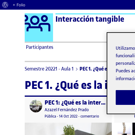
Acerca de WordPress
+ Folio
Logo Ágora
Interacción tangible
Saltar al contenido
Participantes
Utilizam
funcionali
personali
Semestre 20221 - Aula 1
PEC 1. ¿Qué es la interacci
Puedes ac
informaci
PEC 1. ¿Qué es la inter
PEC 1: ¿Qué es la interacción tangible?
Publicado por
Publicad
Publicado por
Azazel Fernández Prado
Visibilidad:
Fecha de publicación
15 octubre, 2022 12:29 am
en PEC 1: ¿Qué es la in
Pública
-
14 Oct 2022
-
comentario