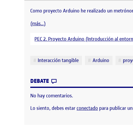
Como proyecto Arduino he 
Como proyecto Arduino he realizado un metróno
(más…)
PEC 2. Proyecto Arduino (Introducción al entor
Etiquetas
Interacción tangible
Arduino
proy
CONTRIBUTION
0
EN PEC 2: PROYECTO ARDUINO
DEBATE
No hay comentarios.
Lo siento, debes estar
conectado
para publicar un