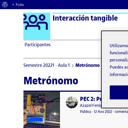
Acerca de WordPress
+ Folio
Logo Ágora
Interacción tangible
Saltar al contenido
Participantes
Utilizam
funcionali
personali
Semestre 20221 - Aula 1
Metrónomo
Puedes ac
informaci
Metrónomo
PEC 2: Proyecto Ar
Publicado por
Publicado por
Azazel Fernández Prado
Visibilidad:
Fecha de publicación
12 noviemb
Pública
-
12 Nov 2022
-
comenta