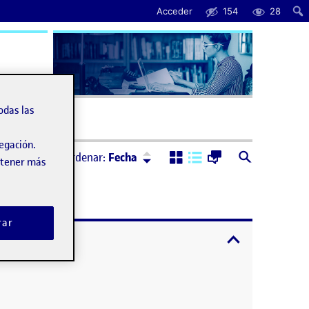
Acceder
154
28
uda
odas las
vegación.
Ordenar:
Descendente
Ordenar:
Fecha
obtener más
rar
expandir / cont