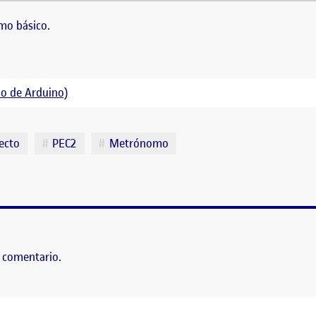
realizado un
metrónomo
básico. PEC 2. Proyecto Arduino (Introducción al
mo básico.
no de Arduino)
ecto
PEC2
Metrónomo
 comentario.