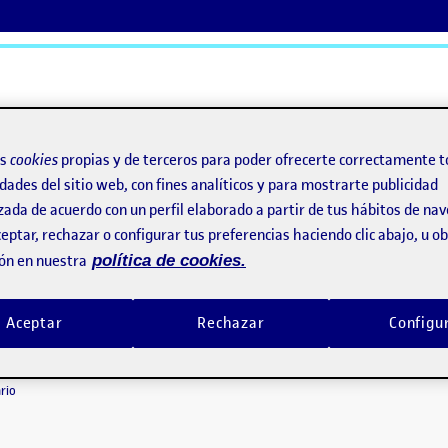
ActiFolios
Ay
os
cookies
propias y de terceros para poder ofrecerte correctamente t
dades del sitio web, con fines analíticos y para mostrarte publicidad
zada de acuerdo con un perfil elaborado a partir de tus hábitos de na
eptar, rechazar o configurar tus preferencias haciendo clic abajo, u 
ón en nuestra
política de cookies.
Aceptar
Rechazar
Configu
duino
re, 2022 1:34 am
en PEC 2: Proyecto Arduino
rio