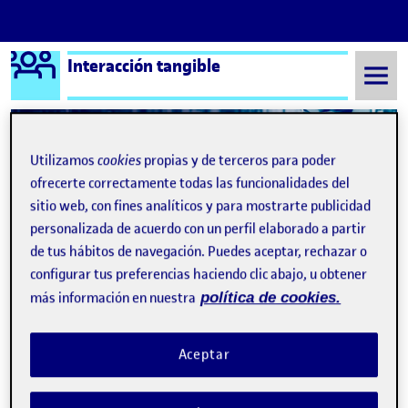
Logo Ágora
Interacción tangible
Saltar al contenido
Utilizamos
cookies
propias y de terceros para poder
Semestre 20221 - Aula 1
Fèlix Álvarez Ortega
ofrecerte correctamente todas las funcionalidades del
sitio web, con fines analíticos y para mostrarte publicidad
Fèlix Álvarez Ortega
personalizada de acuerdo con un perfil elaborado a partir
de tus hábitos de navegación. Puedes aceptar, rechazar o
configurar tus preferencias haciendo clic abajo, u obtener
Conceptualización de interactivos – PR
Publicado por
más información en nuestra
política de cookies.
Publicado por
Fèlix Álvarez Ortega
Visibilidad:
Fecha de publicación
15 enero, 2024 8:25 pm
en Conceptualización de interactiv
Pública
-
15 Ene 2024
-
comentario
Aceptar