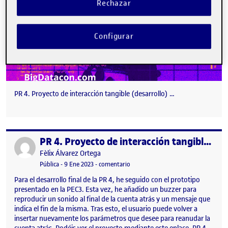
Rechazar
Configurar
PR 4. Proyecto de interacción tangible (desarrollo) …
PR 4. Proyecto de interacción tangible (desarrollo)
Publicado por
Publicado por
Fèlix Álvarez Ortega
Visibilidad:
Fecha de publicación
en PR 4. Proyecto de interacción tan
Pública
-
9 Ene 2023
-
comentario
Para el desarrollo final de la PR 4, he seguido con el prototipo
presentado en la PEC3. Esta vez, he añadido un buzzer para
reproducir un sonido al final de la cuenta atrás y un mensaje que
indica el fin de la misma. Tras esto, el usuario puede volver a
insertar nuevamente los parámetros que desee para reanudar la