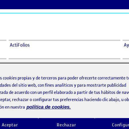
ActiFolios
Ay
 agua – Arduino
os
cookies
propias y de terceros para poder ofrecerte correctamente t
de agua – Arduino
dades del sitio web, con fines analíticos y para mostrarte publicidad
zada de acuerdo con un perfil elaborado a partir de tus hábitos de na
eptar, rechazar o configurar tus preferencias haciendo clic abajo, u 
l de agua – Arduino
ón en nuestra
política de cookies.
Aceptar
Rechazar
Configu