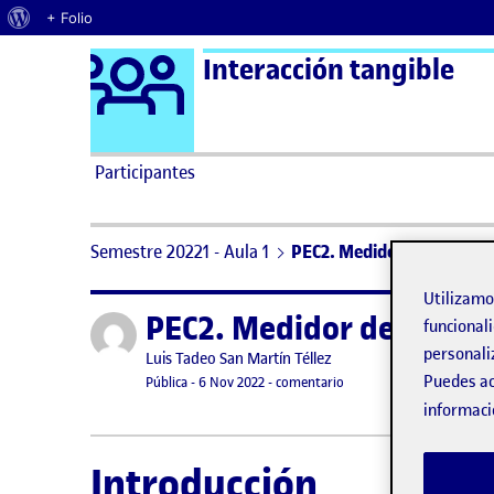
Acerca de WordPress
+ Folio
Logo Ágora
Interacción tangible
Saltar al contenido
Participantes
Semestre 20221 - Aula 1
PEC2. Medidor de nivel de
Utilizam
PEC2. Medidor de nivel 
Publicado por
funcionali
personali
Publicado por
Luis Tadeo San Martín Téllez
Puedes ac
Visibilidad:
Fecha de publicación
en PEC2. Medidor de nive
Pública
-
6 Nov 2022
-
comentario
informaci
Introducción