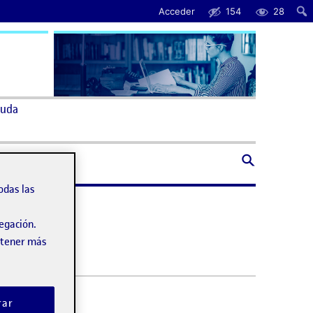
Acceder
154
28
uda
odas las
vegación.
obtener más
rar