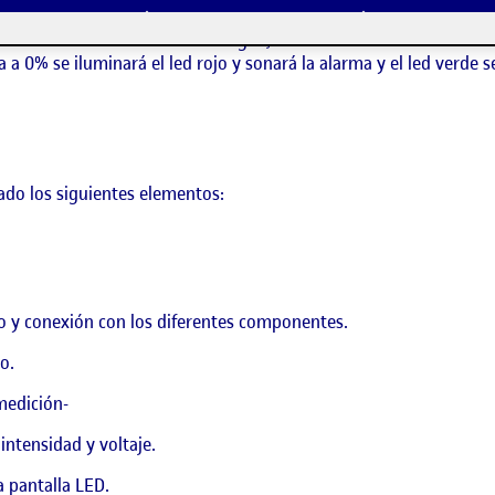
duino un medidor de nivel de agua, el cual detecta mediante una p
ta a 0% se iluminará el led rojo y sonará la alarma y el led verde 
ado los siguientes elementos:
o y conexión con los diferentes componentes.
o.
medición-
intensidad y voltaje.
 pantalla LED.